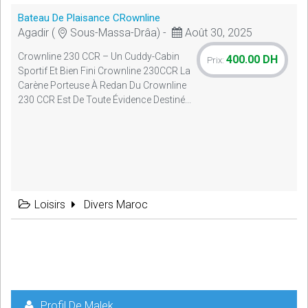
Bateau De Plaisance CRownline
Agadir (
Sous-Massa-Drâa) -
Août 30, 2025
Crownline 230 CCR – Un Cuddy-Cabin
400.00 DH
Prix:
Sportif Et Bien Fini Crownline 230CCR La
Carène Porteuse À Redan Du Crownline
230 CCR Est De Toute Évidence Destiné...
Loisirs
Divers Maroc
Profil De Malek