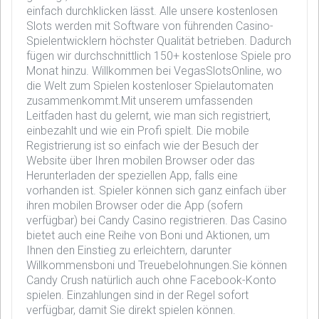
einfach durchklicken lässt. Alle unsere kostenlosen
Slots werden mit Software von führenden Casino-
Spielentwicklern höchster Qualität betrieben. Dadurch
fügen wir durchschnittlich 150+ kostenlose Spiele pro
Monat hinzu. Willkommen bei VegasSlotsOnline, wo
die Welt zum Spielen kostenloser Spielautomaten
zusammenkommt.Mit unserem umfassenden
Leitfaden hast du gelernt, wie man sich registriert,
einbezahlt und wie ein Profi spielt. Die mobile
Registrierung ist so einfach wie der Besuch der
Website über Ihren mobilen Browser oder das
Herunterladen der speziellen App, falls eine
vorhanden ist. Spieler können sich ganz einfach über
ihren mobilen Browser oder die App (sofern
verfügbar) bei Candy Casino registrieren. Das Casino
bietet auch eine Reihe von Boni und Aktionen, um
Ihnen den Einstieg zu erleichtern, darunter
Willkommensboni und Treuebelohnungen.Sie können
Candy Crush natürlich auch ohne Facebook-Konto
spielen. Einzahlungen sind in der Regel sofort
verfügbar, damit Sie direkt spielen können.