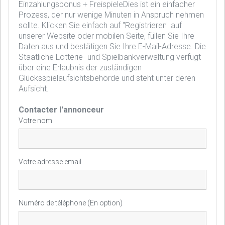
Einzahlungsbonus + FreispieleDies ist ein einfacher
Prozess, der nur wenige Minuten in Anspruch nehmen
sollte. Klicken Sie einfach auf "Registrieren" auf
unserer Website oder mobilen Seite, füllen Sie Ihre
Daten aus und bestätigen Sie Ihre E-Mail-Adresse. Die
Staatliche Lotterie- und Spielbankverwaltung verfügt
über eine Erlaubnis der zuständigen
Glücksspielaufsichtsbehörde und steht unter deren
Aufsicht.
Contacter l'annonceur
Votre nom
Votre adresse email
Numéro de téléphone (En option)