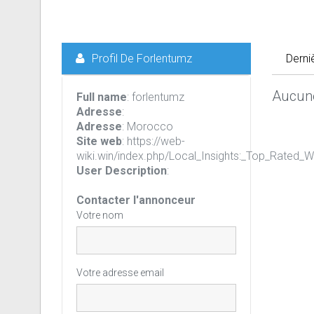
Profil De Forlentumz
Derni
Aucune
Full name
: forlentumz
Adresse
:
Adresse
: Morocco
Site web
: https://web-
wiki.win/index.php/Local_Insights:_Top_Rated_
User Description
:
Contacter l'annonceur
Votre nom
Votre adresse email