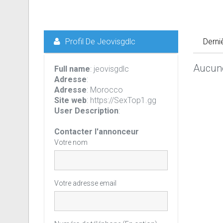
Profil De Jeovisgdlc
Derni
Aucune
Full name
: jeovisgdlc
Adresse
:
Adresse
: Morocco
Site web
: https://SexTop1.gg
User Description
:
Contacter l'annonceur
Votre nom
Votre adresse email