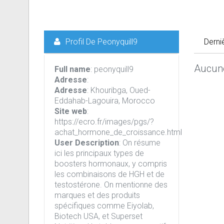
Profil De Peonyquill9
Derni
Aucune
Full name
: peonyquill9
Adresse
:
Adresse
: Khouribga, Oued-
Eddahab-Lagouira, Morocco
Site web
:
https://ecro.fr/images/pgs/?
achat_hormone_de_croissance.html
User Description
: On résume
ici les principaux types de
boosters hormonaux, y compris
les combinaisons de HGH et de
testostérone. On mentionne des
marques et des produits
spécifiques comme Eiyolab,
Biotech USA, et Superset