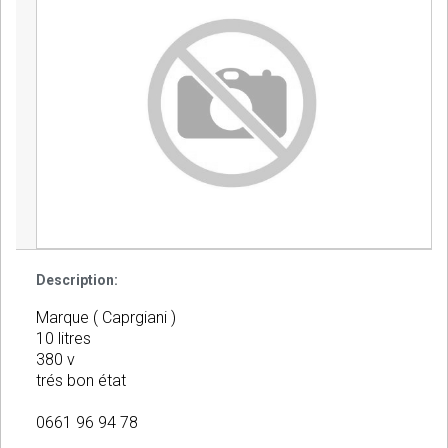
Description:
Marque ( Caprgiani )
10 litres
380 v
trés bon état
0661 96 94 78