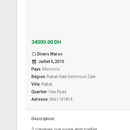
34000.00 DH
Divers Maroc
Juillet 5, 2015
Pays
: Morocco
Région
: Rabat-Salé-Zemmour-Zaër
Ville
: Rabat
Quartier
: Hay Ryad
Adresse
: 0661191814
Description:
2 canapés cuir ivoire état parfait