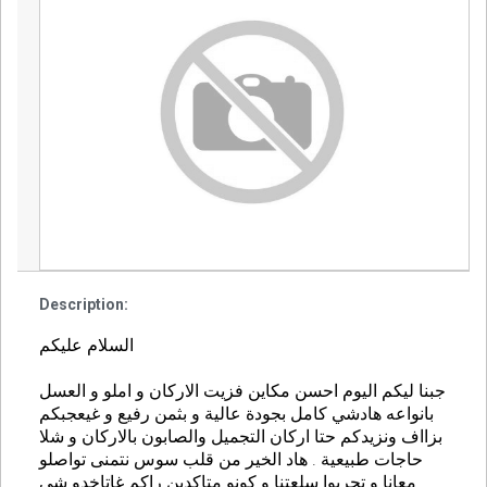
Description:
السلام عليكم
جبنا ليكم اليوم احسن مكاين فزيت الاركان و املو و العسل
بانواعه هادشي كامل بجودة عالية و بثمن رفيع و غيعجبكم
بزااف ونزيدكم حتا اركان التجميل والصابون بالاركان و شلا
حاجات طبيعية . هاد الخير من قلب سوس نتمنى تواصلو
معانا و تجربوا سلعتنا و كونو متاكدين راكم غاتاخدو شي