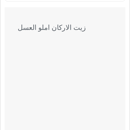
زيت الاركان املو العسل