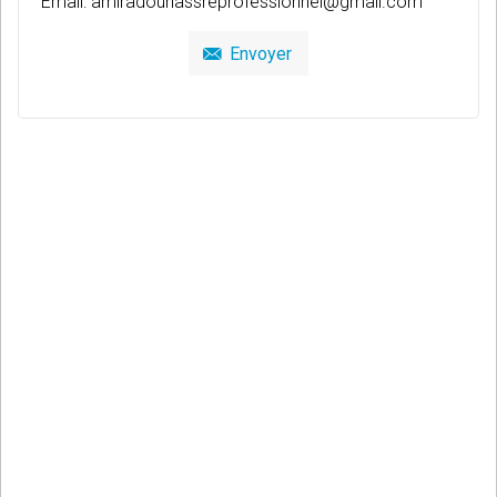
Email:
amiradounassreprofessionnel@gmail.com
Envoyer