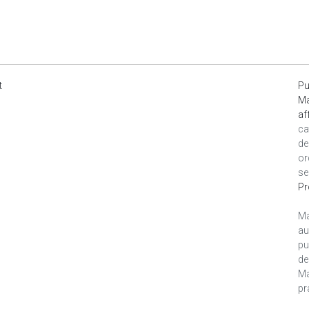
t
Pu
Ma
af
ca
de
or
se
Pr
Ma
au
pu
de
Ma
pr