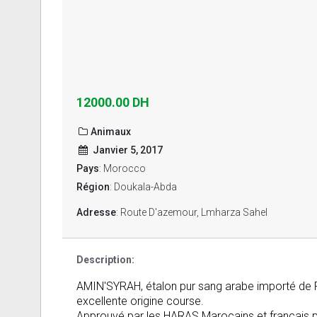
12000.00 DH
Animaux
Janvier 5, 2017
Pays
: Morocco
Région
: Doukala-Abda
Adresse
: Route D'azemour, Lmharza Sahel
Description:
AMIN'SYRAH, étalon pur sang arabe importé de
excellente origine course.
Approuvé par les HARAS Marocains et français p