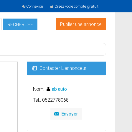
Connexion
Créez votre compte gratuit
Publier une annonce
Contacter L'annonceur
Nom:
ab auto
Tel.: 0522778068
Envoyer