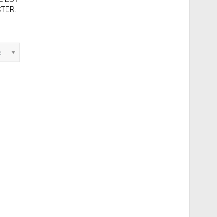
TER.
Marquer cette annonce comme...