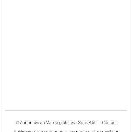
©
Annonces au Maroc gratuites - Souk Bikhir
-
Contact
Publiez votre petite annonce avec photo gratuitement sur