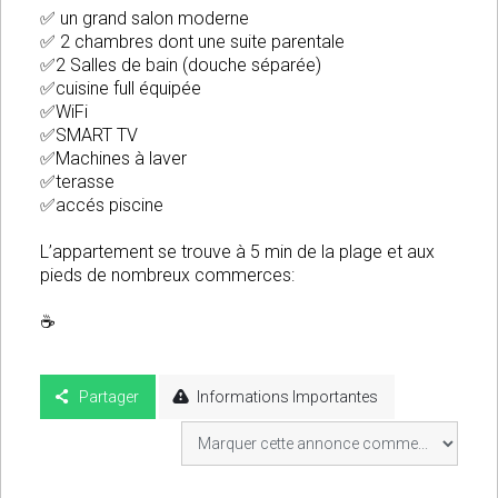
✅ un grand salon moderne
✅ 2 chambres dont une suite parentale
✅2 Salles de bain (douche séparée)
✅cuisine full équipée
✅WiFi
✅SMART TV
✅Machines à laver
✅terasse
✅accés piscine
L’appartement se trouve à 5 min de la plage et aux
pieds de nombreux commerces:
☕️
Partager
Informations Importantes