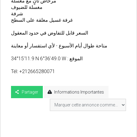
مرحاض ثانٍ مع مغسلة
مغسلة للضيوف
شرفة
غرفة غسيل مغلقة على السطح
السعر قابل للتفاوض في حدود المعقول
متاحة طوال أيام الأسبوع - لأي استفسار أو معاينة
34°15'11.9 N 6°36'49.0 W : الموقع
Tél: +212665280071
Partager
Informations Importantes