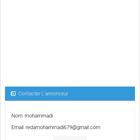
Contacter L'annonceur
Nom: mohammadi
Email:
redamohammadi679@gmail.com