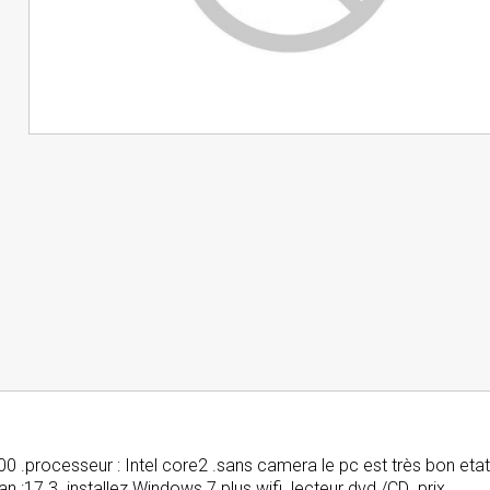
00 .processeur : Intel core2 .sans camera le pc est très bon eta
n :17.3 .installez Windows 7 plus wifi .lecteur dvd /CD .prix