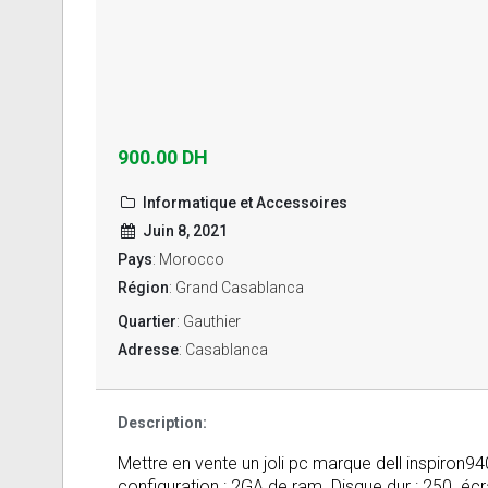
900.00 DH
Informatique et Accessoires
Juin 8, 2021
Pays
: Morocco
Région
: Grand Casablanca
Quartier
: Gauthier
Adresse
: Casablanca
Description:
Mettre en vente un joli pc marque dell inspiron94
configuration : 2GA de ram. Disque dur : 250 .écra