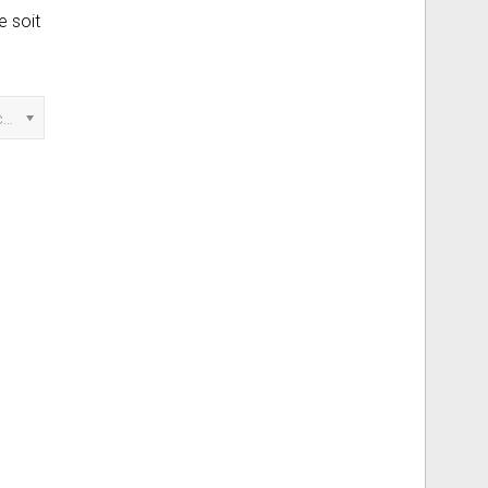
e soit
Marquer cette annonce comme...