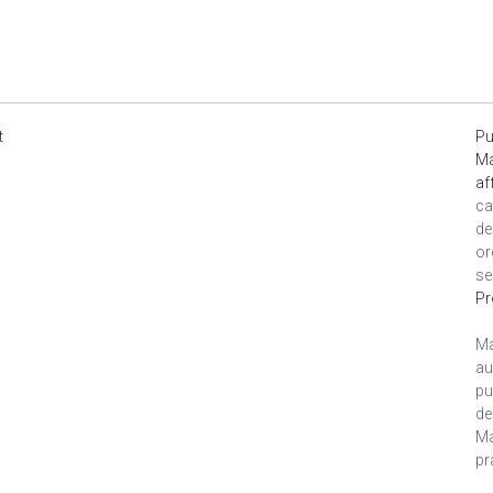
t
Pu
Ma
af
ca
de
or
se
Pr
Ma
au
pu
de
Ma
pr