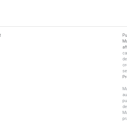
t
Pu
Ma
af
ca
de
or
se
Pr
Ma
au
pu
de
Ma
pr