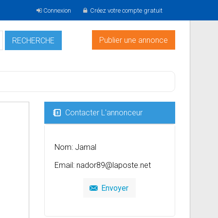
Connexion
Créez votre compte gratuit
Publier une annonce
Contacter L'annonceur
Nom: Jamal
Email:
nador89@laposte.net
Envoyer