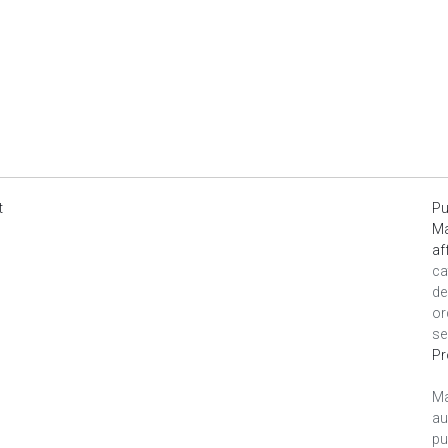
t
Pu
Ma
af
ca
de
or
se
Pr
Ma
au
pu