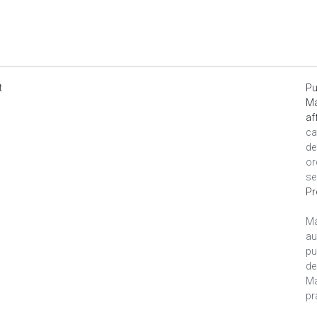
t
Pu
Ma
af
ca
de
or
se
Pr
Ma
au
pu
de
Ma
pr