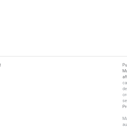
t
Pu
Ma
af
ca
de
or
se
Pr
Ma
au