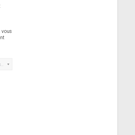
t
a vous
ont
Marquer cette annonce comme...